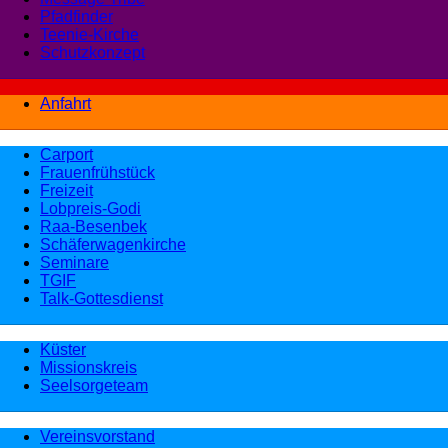
Pfadfinder
Teenie-Kirche
Schutzkonzept
Anfahrt
Carport
Frauenfrühstück
Freizeit
Lobpreis-Godi
Raa-Besenbek
Schäferwagenkirche
Seminare
TGIF
Talk-Gottesdienst
Küster
Missionskreis
Seelsorgeteam
Vereinsvorstand