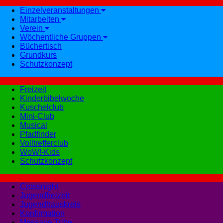
Einzelveranstaltungen
Mitarbeiten
Verein
Wöchentliche Gruppen
Büchertisch
Grundkurs
Schutzkonzept
Freizeit
Kinderbibelwoche
Kuschelclub
Mini-Club
Musical
Pfadfinder
Volltrefferclub
WoW!-Kids
Schutzkonzept
Crossnight
Jugendfreizeit
Jugendhauskreis
Konfirmation
Message Tribe