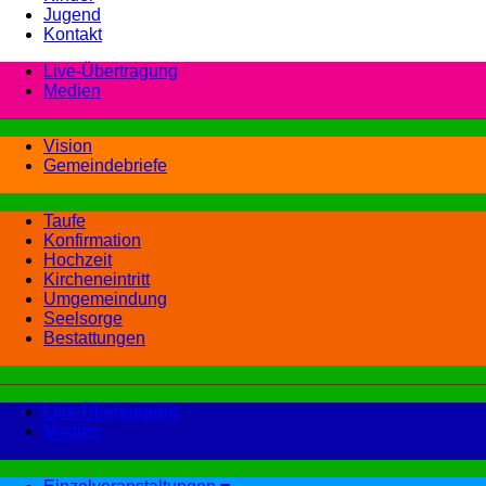
Jugend
Kontakt
Live-Übertragung
Medien
Vision
Gemeindebriefe
Taufe
Konfirmation
Hochzeit
Kircheneintritt
Umgemeindung
Seelsorge
Bestattungen
Live-Übertragung
Medien