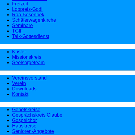
Freizeit
Lobpreis-Godi
Raa-Besenbek
Schäferwagenkirche
Seminare
TGIF
Talk-Gottesdienst
Küster
Missionskreis
Seelsorgeteam
Vereinsvorstand
Verein
Downloads
Kontakt
Gebetskreise
Gesprächskreis Glaube
Gospelchor
Hauskreise
Senioren-Angebote