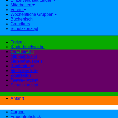
Einzelveranstaltungen
Mitarbeiten
Verein
Wöchentliche Gruppen
Büchertisch
Grundkurs
Schutzkonzept
Freizeit
Kinderbibelwoche
Kuschelclub
Crossnight
Mini-Club
Jugendfreizeit
Musical
Jugendhauskreis
Pfadfinder
Konfirmation
Volltrefferclub
Message Tribe
WoW!-Kids
Pfadfinder
Schutzkonzept
Teenie-Kirche
Schutzkonzept
Anfahrt
Carport
Frauenfrühstück